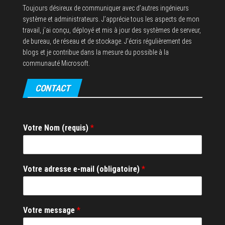
Toujours désireux de communiquer avec d’autres ingénieurs
système et administrateurs. J’apprécie tous les aspects de mon
travail, j’ai conçu, déployé et mis à jour des systèmes de serveur,
de bureau, de réseau et de stockage. J’écris régulièrement des
blogs et je contribue dans la mesure du possible à la
communauté Microsoft.
CONTACT
Votre Nom (requis)
*
*
Votre adresse e-mail (obligatoire)
*
e
-
m
a
Votre message
*
i
l