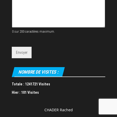
V
o
t
r
e
0 sur 200 caractères maximum.
Envoyer
NOMBRE DE VISITES :
Totale :
1241721 Visites
Hier :
101 Visites
CHADER Rached