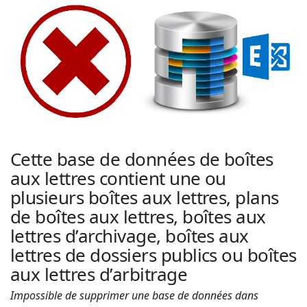
| Rached
n
a
Chader
v
i
g
a
t
i
o
Cette base de données de boîtes
n
aux lettres contient une ou
plusieurs boîtes aux lettres, plans
de boîtes aux lettres, boîtes aux
lettres d’archivage, boîtes aux
lettres de dossiers publics ou boîtes
aux lettres d’arbitrage
Impossible de supprimer une base de données dans