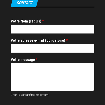
CONTACT
Votre Nom (requis)
*
*
Votre adresse e-mail (obligatoire)
*
m
e
s
s
Votre message
*
a
g
e
m
e
s
s
a
0 sur 200 caractères maximum.
g
e