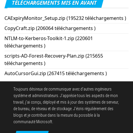
TÉLÉCHARGEMENTS MIS EN AVANT
CAExpiryMonitor_Setup.zip (195232 téléchargements )
CopyCraft.zip (206064 téléchargements )
NTLM-to-Kerberos-Toolkit-1.zip (220601
téléchargements )
scripts-AD-Forest-Recovery-Plan.zip (215655
téléchargements )
AutoCursorGui.zip (267415 téléchargements )
Toujours désireux de communiquer avec d’autres ingénieurs
système et administrateurs. J’apprécie tous les aspects de mon
travail, j’ai conçu, déployé et mis à jour des systèmes de serveur,
de bureau, de réseau et de stockage. J’écris régulièrement des
blogs et je contribue dans la mesure du possible à la
communauté Microsoft.