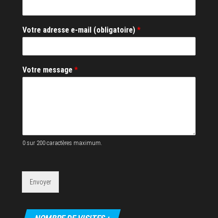
V
Votre adresse e-mail (obligatoire)
*
o
t
r
e
Votre message
*
N
o
m
*
0 sur 200 caractères maximum.
Envoyer