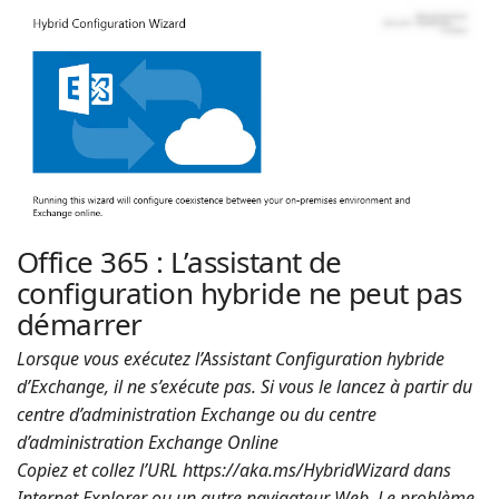
| Rached
n
a
Chader
v
i
g
a
t
i
o
Office 365 : L’assistant de
n
configuration hybride ne peut pas
démarrer
Lorsque vous exécutez l’Assistant Configuration hybride
d’Exchange, il ne s’exécute pas. Si vous le lancez à partir du
centre d’administration Exchange ou du centre
d’administration Exchange Online
Copiez et collez l’URL https://aka.ms/HybridWizard dans
Internet Explorer ou un autre navigateur Web. Le problème