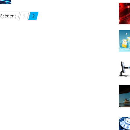
récédent
1
2