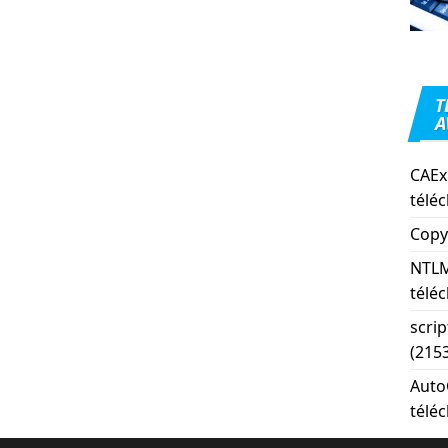
T
A
CAEx
télé
Copy
NTLM
télé
scri
(215
Auto
télé