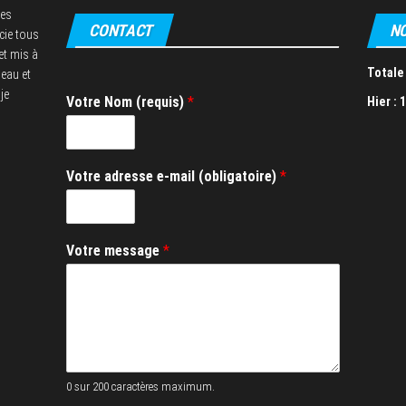
res
CONTACT
NO
cie tous
et mis à
Totale 
seau et
je
Votre Nom (requis)
*
Hier :
1
*
Votre adresse e-mail (obligatoire)
*
(
o
b
l
Votre message
*
i
g
a
t
o
i
r
e
0 sur 200 caractères maximum.
)