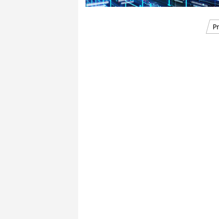
Pagination
P
des
publications