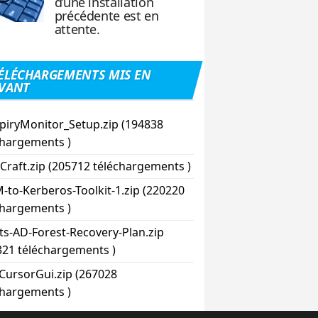
d’une installation
précédente est en
attente.
ÉLÉCHARGEMENTS MIS EN
VANT
piryMonitor_Setup.zip (194838
chargements )
Craft.zip (205712 téléchargements )
-to-Kerberos-Toolkit-1.zip (220220
chargements )
pts-AD-Forest-Recovery-Plan.zip
321 téléchargements )
CursorGui.zip (267028
chargements )