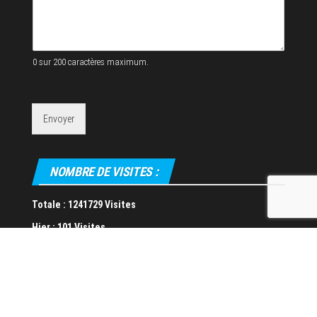
s
s
e
*
*
0 sur 200 caractères maximum.
Envoyer
NOMBRE DE VISITES :
Totale :
1241729 Visites
Hier :
101 Visites
CHADER Rached