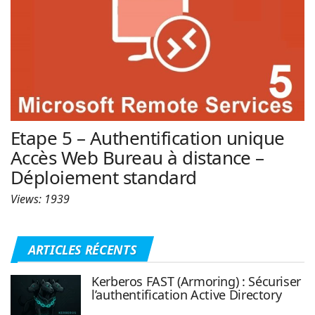
| Rached
n
a
Chader
v
i
g
a
t
i
Etape 5 – Authentification unique
o
Accès Web Bureau à distance –
n
Déploiement standard
Views: 1939
ARTICLES RÉCENTS
Kerberos FAST (Armoring) : Sécuriser
l’authentification Active Directory