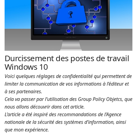
| Rached
n
a
Chader
v
i
g
a
t
i
Durcissement des postes de travail
o
Windows 10
n
Voici quelques réglages de confidentialité qui permettent de
limiter la communication de vos informations à l’éditeur et
à ses partenaires.
Cela va passer par l’utilisation des Group Policy Objetcs, que
nous allons découvrir dans cet article.
L’article a été inspiré des recommandations de l’Agence
nationale de la sécurité des systèmes d’information, ainsi
que mon expérience.