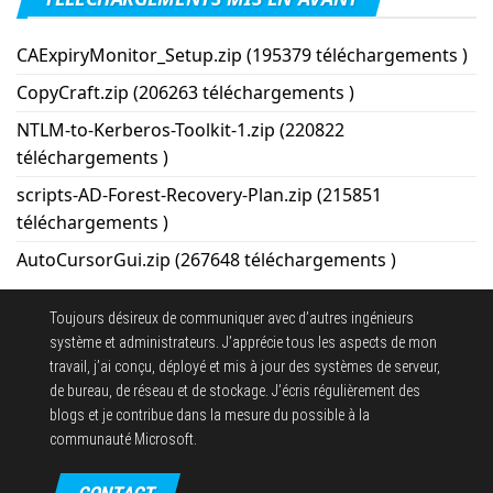
CAExpiryMonitor_Setup.zip (195379 téléchargements )
CopyCraft.zip (206263 téléchargements )
NTLM-to-Kerberos-Toolkit-1.zip (220822
téléchargements )
scripts-AD-Forest-Recovery-Plan.zip (215851
téléchargements )
AutoCursorGui.zip (267648 téléchargements )
Toujours désireux de communiquer avec d’autres ingénieurs
système et administrateurs. J’apprécie tous les aspects de mon
travail, j’ai conçu, déployé et mis à jour des systèmes de serveur,
de bureau, de réseau et de stockage. J’écris régulièrement des
blogs et je contribue dans la mesure du possible à la
communauté Microsoft.