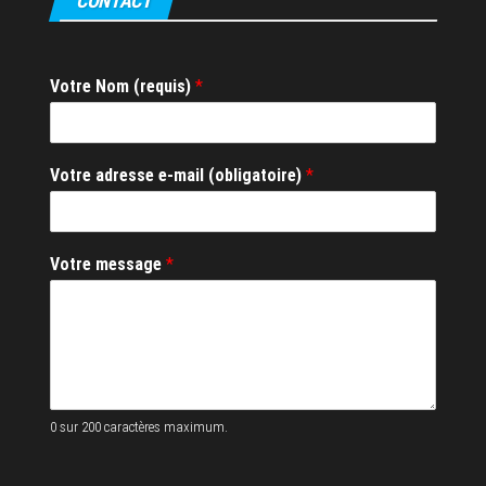
CONTACT
Votre Nom (requis)
*
*
Votre adresse e-mail (obligatoire)
*
V
o
t
r
Votre message
*
e
*
0 sur 200 caractères maximum.